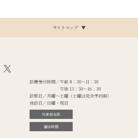
サイトマップ
▼
診療受付時間／午前 8：30～11：30
午後 13：30～16：30
診察日／月曜～土曜
（土曜は完全予約制）
休診日／日曜・祝日
外来担当医
面会時間