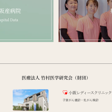
阪産病院
pital Data
医療法人 竹村医学研究会（財団）
小阪
レディースクリニック
子宮がん健診・乳がん検診