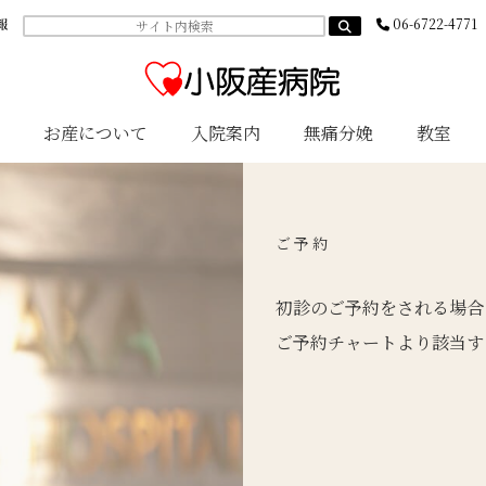
報
06-6722-4771
お産について
入院案内
無痛分娩
教室
ご予約
初診のご予約をされる場合
ご予約チャート
より該当す