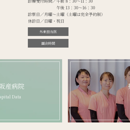
診療受付時間／午前 8：30～11：30
午後 13：30～16：30
診察日／月曜～土曜
（土曜は完全予約制）
休診日／日曜・祝日
外来担当医
面会時間
阪産病院
pital Data