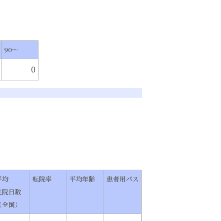
90～
0
平均
転院率
平均年齢
患者用パス
在院日数
（全国）