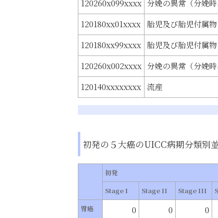
120260x099xxxx
分娩の異常（分娩時出
120180xx01xxxx
胎児及び胎児付属物
120180xx99xxxx
胎児及び胎児付属物
120260x002xxxx
分娩の異常（分娩時
120140xxxxxxxx
流産
初発の５大癌のUICC病期分類別
初発
Stage I
Stage II
Stage III
胃癌
0
0
0