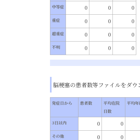
中等症
0
0
0
重症
0
0
0
超重症
0
0
0
不明
0
0
0
脳梗塞の患者数等
ファイルをダウ
発症日から
患者数
平均在院
平均年
日数
3日以内
0
0
その他
0
0