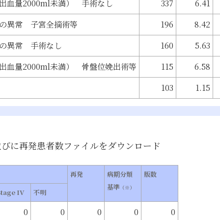
血量2000ml未満） 手術なし
337
6.41
の異常 子宮全摘術等
196
8.42
の異常 手術なし
160
5.63
出血量2000ml未満） 骨盤位娩出術等
115
6.58
103
1.15
並びに再発患者数
ファイルをダウンロード
再発
病期分類
版数
基準
（※）
Stage IV
不明
0
0
0
0
0