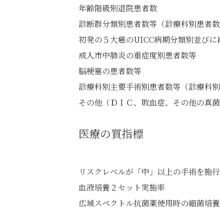
年齢階級別退院患者数
診断群分類別患者数等（診療科別患者数
初発の５大癌のUICC病期分類別並びに
成人市中肺炎の重症度別患者数等
脳梗塞の患者数等
診療科別主要手術別患者数等（診療科別
その他（ＤＩＣ、敗血症、その他の真菌
医療の質指標
リスクレベルが「中」以上の手術を施行
血液培養２セット実施率
広域スペクトル抗菌薬使用時の細菌培養