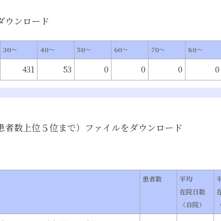
ダウンロード
30～
40～
50～
60～
70～
80～
431
53
0
0
0
0
患者数上位５位まで）
ファイルをダウンロード
患者数
平均
在院日数
（自院）