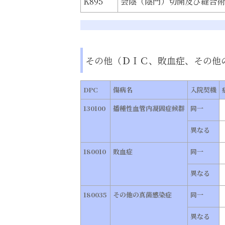
K895
会陰（陰門）切開及び縫合術
その他（ＤＩＣ、敗血症、その他
DPC
傷病名
入院契機
130100
播種性血管内凝固症候群
同一
異なる
180010
敗血症
同一
異なる
180035
その他の真菌感染症
同一
異なる