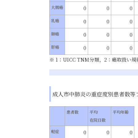
大腸癌
0
0
0
乳癌
0
0
0
肺癌
0
0
0
肝癌
0
0
0
※ 1：UICC TNM分類，2：癌取扱い規
成人市中肺炎の重症度別患者数等
患者数
平均
平均年齢
在院日数
軽症
0
0
0