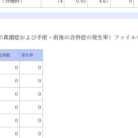
（分娩時）
74
0.93
4.67
0
の真菌症および手術・術後の合併症の発生率）
ファイル
症例数
発生率
0
0
0
0
0
0
0
0
0
0
0
0