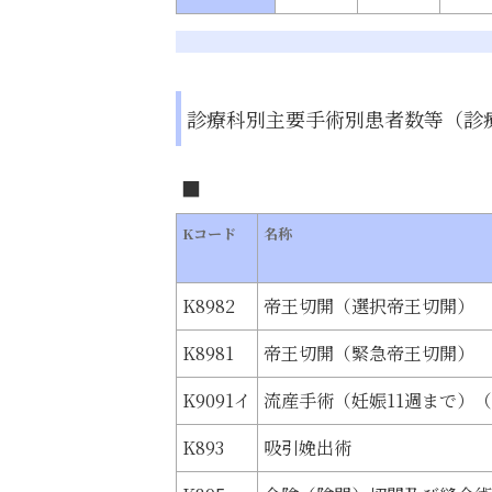
診療科別主要手術別患者数等（診
Kコード
名称
K8982
帝王切開（選択帝王切開）
K8981
帝王切開（緊急帝王切開）
K9091イ
流産手術（妊娠11週まで）
K893
吸引娩出術