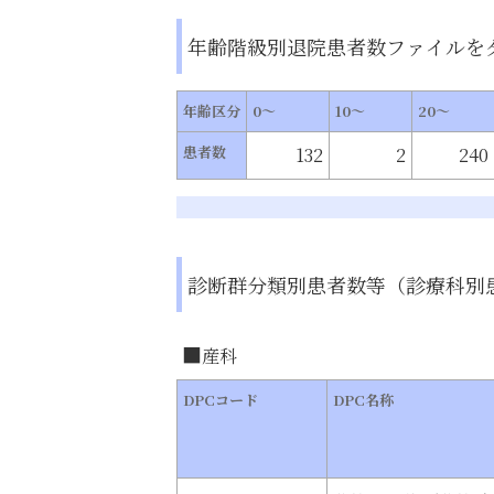
年齢階級別退院患者数
ファイルを
年齢区分
0～
10～
20～
患者数
132
2
240
診断群分類別患者数等（診療科別
産科
DPCコード
DPC名称