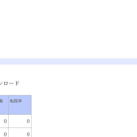
ンロード
齢
転院率
0
0
0
0