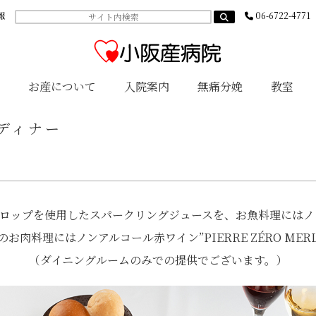
報
06-6722-4771
お産について
入院案内
無痛分娩
教室
いディナー
ップを使用したスパークリングジュースを、お魚料理にはノンアル
ンのお肉料理にはノンアルコール赤ワイン”PIERRE ZÉRO ME
（ダイニングルームのみでの提供でございます。）