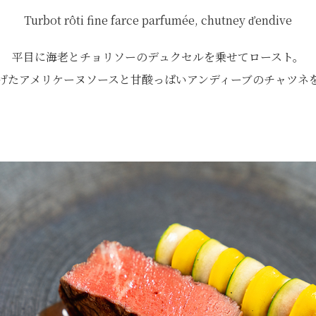
Turbot rôti fine farce parfumée, chutney ďendive
平目に海老とチョリソーのデュクセルを乗せてロースト。
げたアメリケーヌソースと甘酸っぱいアンディーブのチャツネ